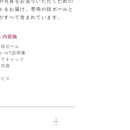
や写真をお送りいただくための
トをお届け。専用の段ボールと
がすべて含まれています。
ト内容物
用段ボール
me IoT説明書
エアキャップ
ク式袋
票
ービス