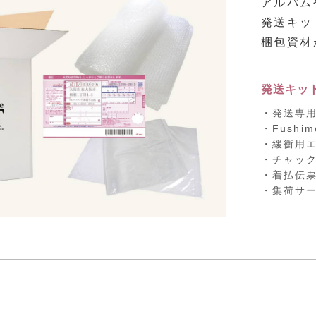
アルバム
発送キッ
梱包資材
発送キッ
発送専
Fushi
緩衝用
チャッ
着払伝
集荷サ